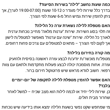
כמה שעות נחשב "לילה" בשירות הסיעוד?
בדרך כלל שירות לילי מוגדר כ-10-12 שעות (19:00-07:00 לערך), אך
ניתן להזמין שירות גמיש החל מ-6 שעות לפי הצורך.
האם מטפלת ללילה נשארת ערה כל הלילה?
זה תלוי בסוג השירות. שירות "ערנות מלאה" מחייב נוכחות ערנית
לאורך כל הלילה. שירות "שינה עם ערנות" מאפשר למטפל/ת לישון
אך לקום לפי הצורך – מתאים למטופלים עם צרכים פחות דחופים.
מה קורה בחירום בלילה?
מטפל/ת מוכשר/ת יודע/ת לבצע עזרה ראשונה בסיסית ולהזעיק
עזרה. אחות מוסמכת יכולה לבצע פעולות מתקדמות ולתאם עם צוות
רפואי. חשוב לוודא מראש שיש פרוטוקול חירום ברור.
האם אפשר להזמין מטפלת ללילה לתקופה של יום-יומיים
בלבד?
כן. שירות לילי יחיד או לכמה לילות הוא מצב שכיח – למשל לאחר
שחרור מבית חולים.
מי שמחפש שקט נפשי בשעות הלילה ימצא אותו בידיעה שיש נוכחות