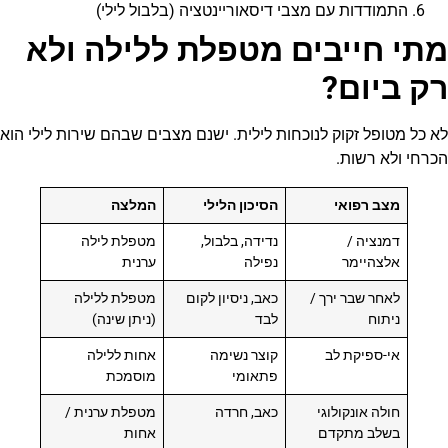
התמודדות עם מצבי דיסאוריינטציה (בלבול לילי)
מתי חייבים מטפלת ללילה ולא
רק ביום?
לא כל מטופל זקוק לנוכחות לילית. ישנם מצבים שבהם שירות לילי הוא
הכרחי ולא רשות.
מצב רפואי
הסיכון הלילי
המלצה
דמנציה /
נדידה, בלבול,
מטפלת לילה
אלצהיימר
נפילה
ערנית
לאחר שבר ירך /
כאב, ניסיון לקום
מטפלת ללילה
ניתוח
לבד
(ניתן שינה)
אי-ספיקת לב
קוצר נשימה
אחות ללילה
פתאומי
מוסמכת
חולה אונקולוגי
כאב, חרדה
מטפלת ערנית /
בשלב מתקדם
אחות