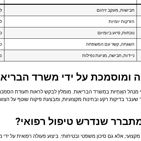
חבישות, מעקב זיהום
ל
הזרקות יומיות
ל
נוכחות, סיוע ביומיום
כ
השגחה, קשר עם המשפחה
כ
ניידות, חבישה, מניעת נפילות
מ
 ומוסמכת על ידי משרד הבריאו
נהל האֲחָיוּת במשרד הבריאות. מומלץ לבקש לראות תעודת הסמכה, 
שעבר בדיקות רקע ובחינות מקצועיות, ומבצעת פיקוח שוטף על הצוות
מתברר שנדרש טיפול רפואי?
קצועי, אלא גם סיכון משפטי ובטיחותי. ביצוע פעולה רפואית על ידי 